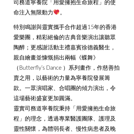
司務道寧養院「用愛擁抱生命旅程」的使
命注入無限動力
。
特別鳴謝與靈實攜手合作超過15年的香港
愛樂團，精彩絕倫的古典音樂演出讓聽眾
陶醉；更感謝活動主禮嘉賓徐德義醫生，
親自繪畫並慷慨捐出兩幅《蝶舞》
（Butterfly’s Dance ）系列畫作，作慈善拍
賣之用，以藝術的力量為寧養院發展籌
款。一眾演唱家、合唱團的傾力演出，令
這場藝術盛宴更加圓滿。
靈實司務道寧養院秉持「用愛擁抱生命旅
程」的理念，透過專業醫護團隊、護理及
靈性關懷，為體弱長者、慢性病患者及晚