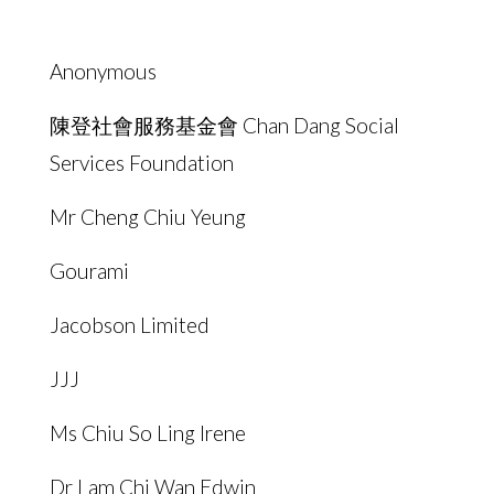
Anonymous
陳登社會服務基金會 Chan Dang Social
Services Foundation
Mr Cheng Chiu Yeung
Gourami
Jacobson Limited
JJJ
Ms Chiu So Ling Irene
Dr Lam Chi Wan Edwin