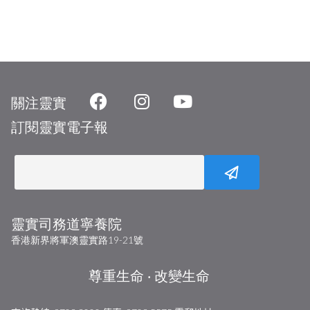
關注靈實
訂閱靈實電子報
靈實司務道寧養院
香港新界將軍澳靈實路19-21號
尊重生命 ‧ 改變生命​