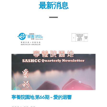
寧養院園地 第66期 – 愛的迴響
2026-08-05
院長的話：愛的迴響
院友生命故事：愛在晚晴 跨代同行：為
了愛，你可以去到幾盡？
院牧分享：心願完成—在讚美中的長洲