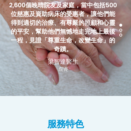
奇蹟。
梁智達醫生
院長
服務特色