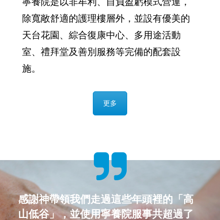
更多
感謝神帶領我們走過這些年頭裡的「高
山低谷」，並使用寧養院服事共超過了
深信在神豐富的恩典裡，以及您們的支
2,600個晚晴院友及家庭，當中包括500
持下，服務定能精益求精，繼續邁步向
位慈惠及資助病床的受惠者，讓他們能
前，履行我們的使命。
得到適切的治療、有尊嚴的照顧和心靈
梁智達醫生
的平安，幫助他們無憾地走完地上最後
院長
一程，見證「尊重生命，改變生命」的