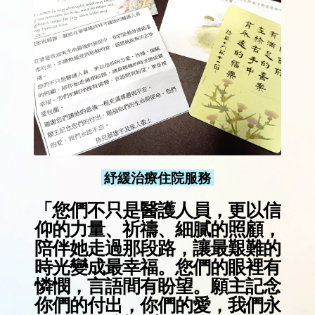
紓緩治療住院服務
「您們不只是醫護人員，更以信
仰的力量、祈禱、細膩的照顧，
陪伴她走過那段路，讓最艱難的
時光變成最幸福。您們的眼裡有
憐憫，言語間有盼望。願主記念
你們的付出，你們的愛，我們永
誌不忘。
」
院友吳淑美家屬分享
2025-10