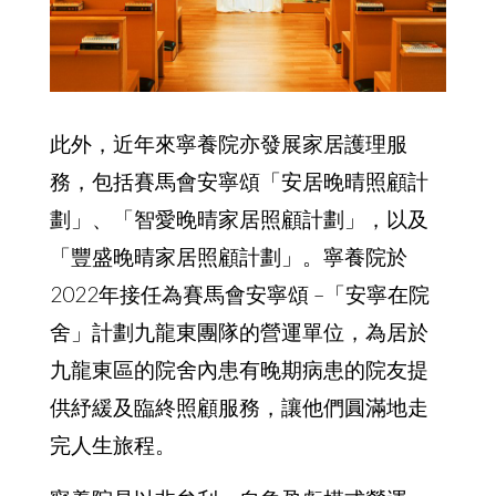
務，包括賽馬會安寧頌「安居晚晴照顧計
劃」、「智愛晚晴家居照顧計劃」，以及
「豐盛晚晴家居照顧計劃」。寧養院於
2022年接任為賽馬會安寧頌 –「安寧在院
舍」計劃九龍東團隊的營運單位，為居於
九龍東區的院舍內患有晚期病患的院友提
供紓緩及臨終照顧服務，讓他們圓滿地走
完人生旅程。
寧養院是以非牟利、自負盈虧模式營運，
除寬敞舒適的護理樓層外，並設有優美的
天台花園、綜合復康中心、多用途活動
室、禮拜堂及善別服務等完備的配套設
施。